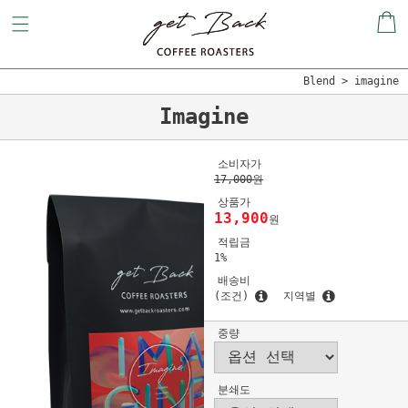
Blend
imagine
Imagine
소비자가
17,000원
상품가
13,900
원
적립금
1%
배송비
(조건)
지역별
중량
분쇄도